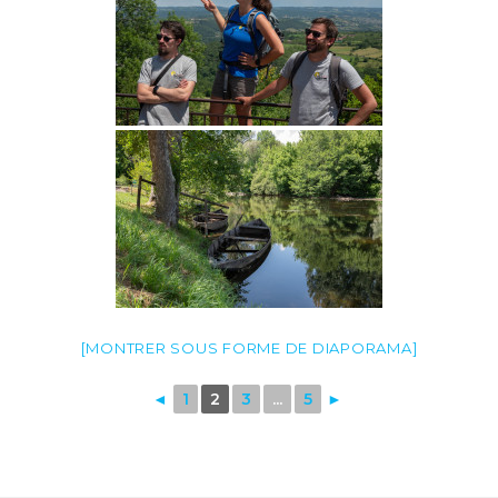
[MONTRER SOUS FORME DE DIAPORAMA]
◄
1
2
3
...
5
►